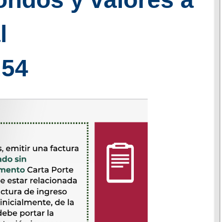
l
 o mercancías  Regla 2.7.7.2
.54
5
vel local  Regla 2.7.7.6
 nivel local  Regla 2.7.7.7
.79