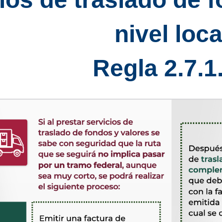
la 2.7.1.7
de mercancías  Regla 2.7.7.1
nivel loca
gentes de transporte o intermediarios pueden acreditar el traslado de bienes
Regla 2.7.1
ción de servicios de paquetería o mensajería  Regla 2.7.7.4
ión de servicios de traslado de fondos y valores a nivel local  Regla 2.7.7.
ón de servicios de grúas, servicios auxiliares de arrastre y salvamento a ni
ón de servicios de transporte o distribución de hidrocarburos o petrolíferos a
ción de servicios de transporte consolidado de mercancías  Regla 2.7.7.8
el extranjero sin establecimiento permanente en territorio nacional  Regla 2.7