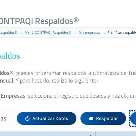
CONTPAQi Respaldos®
Respaldos®
Menú CONTPAQi Respaldos®
Mis empresas
Planificar respald
paldos
ldos®
, puedes programar respaldos automáticos de tus
nsual
. Y para hacerlo, realiza lo siguiente:
 Empresas
, selecciona el registro que desees y haz clic e