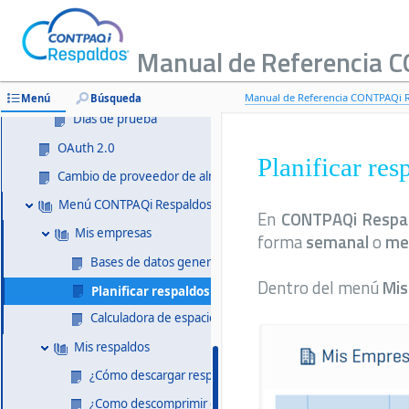
Velocidad de internet
¿Cómo instalar CONTPAQi Respaldos®?
Manual de Referencia 
Registro de cuenta CONTPAQi Nube®
¿Cómo iniciar sesión en CONTPAQi Respaldos®?
Manual de Referencia CONTPAQi 
Menú
Búsqueda
Días de prueba
OAuth 2.0
Planificar res
Cambio de proveedor de almacenamiento
Menú CONTPAQi Respaldos®
En
CONTPAQi Respa
Mis empresas
forma
semanal
o
me
Bases de datos generales
Dentro del menú
Mis
Planificar respaldos
Calculadora de espacio
Mis respaldos
¿Cómo descargar respaldos?
¿Como descomprimir el respaldo?