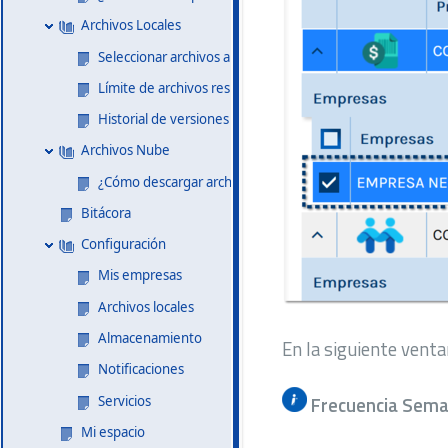
Archivos Locales
Seleccionar archivos a respaldar
Límite de archivos respaldados en la nube
Historial de versiones de respaldos  de archivos locales
Archivos Nube
¿Cómo descargar archivos y carpetas?
Bitácora
Configuración
Mis empresas
Archivos locales
Almacenamiento
En la siguiente vent
Notificaciones
Frecuencia Sema
Servicios
Mi espacio